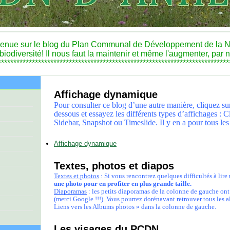
enue sur le blog du Plan Communal de Développement de la N
odiversité! Il nous faut la maintenir et même l'augmenter, par no
***************************************************************************
Affichage dynamique
Pour consulter ce blog d’une autre manière, cliquez su
dessous et essayez les différents types d’affichages : 
Sidebar, Snapshot ou Timeslide. Il y en a pour tous les 
Affichage dynamique
Textes, photos et diapos
Textes et photos
: Si vous rencontrez quelques difficultés à lire
une photo pour en profiter en plus grande taille.
Diaporamas
: les petits diaporamas de la colonne de gauche ont
(merci Google !!!). Vous pourrez dorénavant retrouver tous les 
Liens vers les Albums photos » dans la colonne de gauche.
Les visages du PCDN