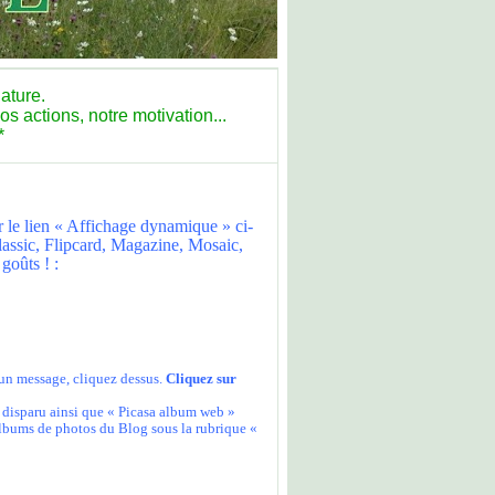
ature.
s actions, notre motivation...
*
r le lien « Affichage dynamique » ci-
Classic, Flipcard, Magazine, Mosaic,
goûts ! :
 un message,
cliquez dessus.
C
liquez sur
 disparu ainsi que « Picasa album web »
albums de photos du Blog sous la rubrique «