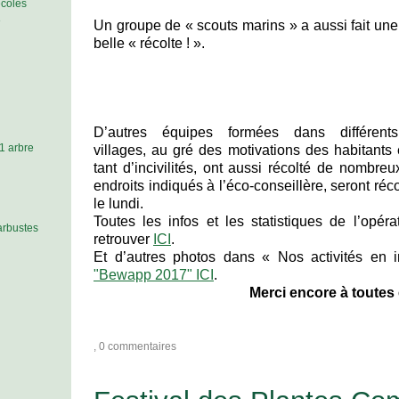
écoles
3
Un groupe de « scouts marins » a aussi fait une
belle « récolte ! ».
D’autres équipes formées dans différents
 1 arbre
villages, au gré des motivations des habitants 
tant d’incivilités, ont aussi récolté de nombr
endroits indiqués à l’éco-conseillère, seront ré
le lundi.
Toutes les infos et les statistiques de l’opé
’arbustes
retrouver
ICI
.
Et d’autres photos dans « Nos activités en
"Bewapp 2017" ICI
.
Merci encore à toutes 
, 0 commentaires